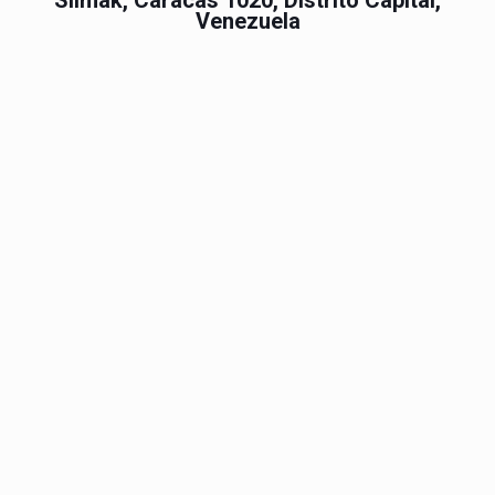
Slimak, Caracas 1020, Distrito Capital,
Venezuela