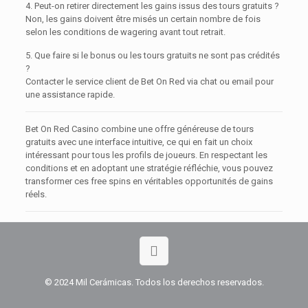
4. Peut-on retirer directement les gains issus des tours gratuits ?
Non, les gains doivent être misés un certain nombre de fois
selon les conditions de wagering avant tout retrait.
5. Que faire si le bonus ou les tours gratuits ne sont pas crédités
?
Contacter le service client de Bet On Red via chat ou email pour
une assistance rapide.
Bet On Red Casino combine une offre généreuse de tours
gratuits avec une interface intuitive, ce qui en fait un choix
intéressant pour tous les profils de joueurs. En respectant les
conditions et en adoptant une stratégie réfléchie, vous pouvez
transformer ces free spins en véritables opportunités de gains
réels.
© 2024 Mil Cerámicas. Todos los derechos reservados.