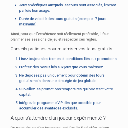
Jeux spécifiques auxquels les tours sont associés, limitant
parfois leur usage.
Durée de validité des tours gratuits (exemple : 7 jours
maximum).
Ainsi, pour que l’expérience soit réellement profitable, il faut
planifier ses sessions de jeu et respecter ces règles.
Conseils pratiques pour maximiser vos tours gratuits
Lisez toujours les termes et conditions liés aux promotions.
Profitez des bonus liés aux jeux que vous maîtrisez.
Ne déposez pas uniquement pour obtenir des tours
gratuits mais dans une stratégie de jeu globale.
Surveillez les promotions temporaires qui boostent votre
capital.
Intégrez le programme VIP dès que possible pour
accumuler des avantages exclusifs.
À quoi s’attendre d’un joueur expérimenté ?
Du point de vue d’un joueur aguerri, Bet On Red offre un bon