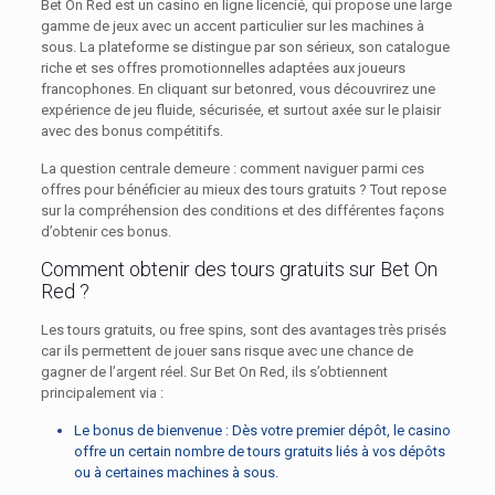
Bet On Red est un casino en ligne licencié, qui propose une large
gamme de jeux avec un accent particulier sur les machines à
sous. La plateforme se distingue par son sérieux, son catalogue
riche et ses offres promotionnelles adaptées aux joueurs
francophones. En cliquant sur
betonred
, vous découvrirez une
expérience de jeu fluide, sécurisée, et surtout axée sur le plaisir
avec des bonus compétitifs.
La question centrale demeure : comment naviguer parmi ces
offres pour bénéficier au mieux des tours gratuits ? Tout repose
sur la compréhension des conditions et des différentes façons
d’obtenir ces bonus.
Comment obtenir des tours gratuits sur Bet On
Red ?
Les tours gratuits, ou free spins, sont des avantages très prisés
car ils permettent de jouer sans risque avec une chance de
gagner de l’argent réel. Sur Bet On Red, ils s’obtiennent
principalement via :
Le bonus de bienvenue : Dès votre premier dépôt, le casino
offre un certain nombre de tours gratuits liés à vos dépôts
ou à certaines machines à sous.