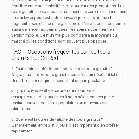
équilibre entre accessibilité et profondeur des promotions. Les
tours gratuits ne sont pas simplement une carotte, ils constituent
un vrai levier pour tester de nouveaux jeux sans risque et
augmenter ses chances de gains réels. L’interface fluide permet
aussi de lancer rapidement ses free spins, notamment en
version mobile. C’est un vrai plus comparé à la moyenne du
marché où les conditions sont souvent plus opaques.
FAQ – Questions fréquentes sur les tours
gratuits Bet On Red
1. Faut-il faire un dépôt pour recevoir des tours gratuits ?
Oui, la plupart des tours gratuits sont liés à un dépôt initial ou à
des offres spécifiques nécessitant un pari préalable.
2. Quels jeux sont éligibles aux tours gratuits ?
Principalement des machines à sous sélectionnées par le
casino, souvent des titres populaires ou nouveaux sur la
plateforme.
3. Quelle est la durée de validité des tours gratuits ?
Généralement, entre 3 et 7 jours, il est important d’en profiter
rapidement.